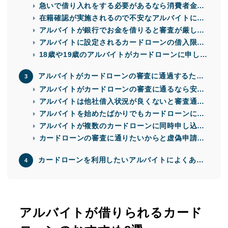
ンを選ぶ
急いで借り入れをする必要があるなら消費者金融
に申し込む
在籍確認が実施されるので不安なアルバイトには
原則電話なしの借入先がおすすめ
アルバイトが銀行でお金を借りると審査が厳しく
なる傾向にある
アルバイトに設定されるカードローンの借入限度
額はあまり高くない
18歳や19歳のアルバイトがカードローンに申し込
むと収入証明の提出が必須
アルバイトがカードローンの審査に通過するため
のポイント5つ
アルバイトがカードローンの審査に通るなら安定
継続収入が重要
アルバイトは他社借入状況が良くないと審査通過
が難しい
アルバイトを始めたばかりでもカードローンに申
し込めるが信用は低くなりやすい
アルバイトが複数のカードローンに同時申し込み
すると審査落ちのリスクがある
カードローンの審査に通りたいからと虚偽申請を
しない
カードローンを利用したいアルバイトによくある
質問
アルバイトが借りられるカード