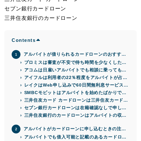
セブン銀行カードローン
三井住友銀行のカードローン
Contents
アルバイトが借りられるカードローンのおすすめ8
選
プロミスは審査が不安で待ち時間を少なくしたい
アルバイトに最適
アコムは日雇いアルバイトでも相談に乗ってもら
える可能性がある
アイフルは利用者の22％程度をアルバイトが占め
ている
レイクはWeb申し込みで60日間無利息サービスが
受けられるケースもある
SMBCモビットはアルバイトを始めたばかりでも
申し込める
三井住友カード カードローンは三井住友カード会
員のアルバイトに優遇金利を適用
セブン銀行カードローンは在籍確認なしで申し込
める可能性もある
三井住友銀行のカードローンはアルバイトの収入
でも申し込み可能と案内している
アルバイトがカードローンに申し込むときの注意
点6つ
アルバイトでも借入可能と記載のあるカードロー