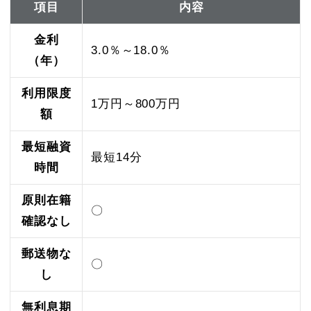
項目
内容
金利
3.0％～18.0％
（年）
利用限度
1万円～800万円
額
最短融資
最短14分
時間
原則在籍
〇
確認なし
郵送物な
〇
し
無利息期